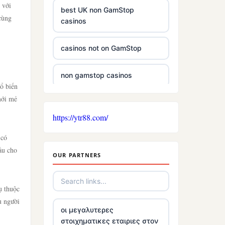
 với
best UK non GamStop
 cùng
casinos
casinos not on GamStop
non gamstop casinos
hổ biến
mới mẻ
slots not on GamStop
https://ytr88.com/
new casinos not on GamStop
 có
ầu cho
OUR PARTNERS
casino sites
non gamstop casino uk
ụ thuộc
u người
οι μεγαλυτερες
5 deposit casino not on
στοιχηματικες εταιριες στον
GamStop