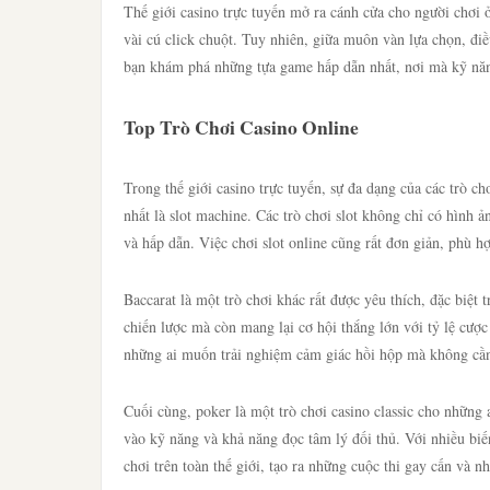
Thế giới casino trực tuyến mở ra cánh cửa cho người chơi ở
vài cú click chuột. Tuy nhiên, giữa muôn vàn lựa chọn, điều
bạn khám phá những tựa game hấp dẫn nhất, nơi mà kỹ năn
Top Trò Chơi Casino Online
Trong thế giới casino trực tuyến, sự đa dạng của các trò c
nhất là slot machine. Các trò chơi slot không chỉ có hình
và hấp dẫn. Việc chơi slot online cũng rất đơn giản, phù 
Baccarat là một trò chơi khác rất được yêu thích, đặc biệt
chiến lược mà còn mang lại cơ hội thắng lớn với tỷ lệ cược
những ai muốn trải nghiệm cảm giác hồi hộp mà không cần 
Cuối cùng, poker là một trò chơi casino classic cho những
vào kỹ năng và khả năng đọc tâm lý đối thủ. Với nhiều bi
chơi trên toàn thế giới, tạo ra những cuộc thi gay cấn và n