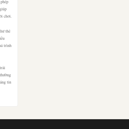
 phép
giúp
svensk casino
nya casino utan svensk licens
i chơi.
casino utan spelpaus
bästa nätcasino
như thẻ
iều
online casino
canadian online casinos
á trình
casino utan svensk licens
canadian online casinos
trải
utländska casino
online casinos
 thường
áng tin
casino utan svensk licens
online casinos
svensk casino
online casino
casino utan spelpaus
online casino norge