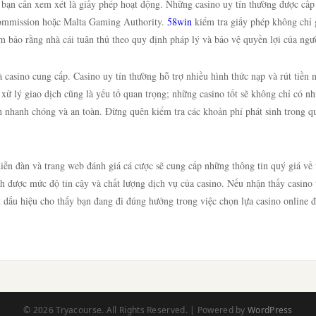
n bạn cần xem xét là giấy phép hoạt động. Những casino uy tín thường được cấp
ommission hoặc Malta Gaming Authority.
58win
kiểm tra giấy phép không chỉ 
bảo rằng nhà cái tuân thủ theo quy định pháp lý và bảo vệ quyền lợi của ngườ
casino cung cấp. Casino uy tín thường hỗ trợ nhiều hình thức nạp và rút tiền 
xử lý giao dịch cũng là yếu tố quan trọng; những casino tốt sẽ không chỉ có nh
h nhanh chóng và an toàn. Đừng quên kiểm tra các khoản phí phát sinh trong qu
iễn đàn và trang web đánh giá cá cược sẽ cung cấp những thông tin quý giá về 
h được mức độ tin cậy và chất lượng dịch vụ của casino. Nếu nhận thấy casino
 dấu hiệu cho thấy bạn đang đi đúng hướng trong việc chọn lựa casino online đ
© 2026 Tryacourse. All Rights Reserved. | Powered by
WordPress