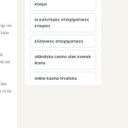
κοσμο
non UK licence casino
οι καλυτερες στοιχηματικες
 cập vào
εταιριες
Ireland casino online
t kiệm
ελληνικες στοιχηματικες
789win 9
nh
utländska casino utan svensk
Crypto
lớn mà
licens
online casino
online kasina hrvatska
 làm
 và tài
casino utan svensk licens
utländska casino utan svensk
licens
casino utan spelpaus
utländska casino utan svensk
utländska casino
licens