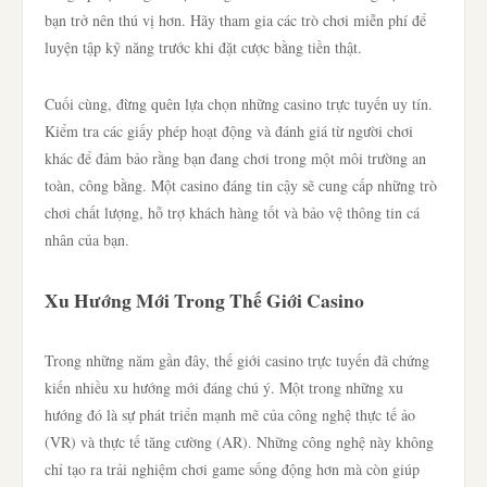
bạn trở nên thú vị hơn. Hãy tham gia các trò chơi miễn phí để
luyện tập kỹ năng trước khi đặt cược bằng tiền thật.
Cuối cùng, đừng quên lựa chọn những casino trực tuyến uy tín.
Kiểm tra các giấy phép hoạt động và đánh giá từ người chơi
khác để đảm bảo rằng bạn đang chơi trong một môi trường an
toàn, công bằng. Một casino đáng tin cậy sẽ cung cấp những trò
chơi chất lượng, hỗ trợ khách hàng tốt và bảo vệ thông tin cá
nhân của bạn.
Xu Hướng Mới Trong Thế Giới Casino
Trong những năm gần đây, thế giới casino trực tuyến đã chứng
kiến nhiều xu hướng mới đáng chú ý. Một trong những xu
hướng đó là sự phát triển mạnh mẽ của công nghệ thực tế ảo
(VR) và thực tế tăng cường (AR). Những công nghệ này không
chỉ tạo ra trải nghiệm chơi game sống động hơn mà còn giúp