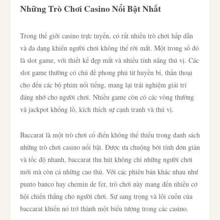
Những Trò Chơi Casino Nổi Bật Nhất
Trong thế giới casino trực tuyến, có rất nhiều trò chơi hấp dẫn
và đa dạng khiến người chơi không thể rời mắt. Một trong số đó
là slot game, với thiết kế đẹp mắt và nhiều tính năng thú vị. Các
slot game thường có chủ đề phong phú từ huyền bí, thần thoại
cho đến các bộ phim nổi tiếng, mang lại trải nghiệm giải trí
đáng nhớ cho người chơi. Nhiều game còn có các vòng thưởng
và jackpot khổng lồ, kích thích sự cạnh tranh và thú vị.
Baccarat là một trò chơi cổ điển không thể thiếu trong danh sách
những trò chơi casino nổi bật. Được ưa chuộng bởi tính đơn giản
và tốc độ nhanh, baccarat thu hút không chỉ những người chơi
mới mà còn cả những cao thủ. Với các phiên bản khác nhau như
punto banco hay chemin de fer, trò chơi này mang đến nhiều cơ
hội chiến thắng cho người chơi. Sự sang trọng và lôi cuốn của
baccarat khiến nó trở thành một biểu tượng trong các casino.