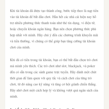
Khi tài khoản đã được tạo thành công, bước tiếp theo là nạp tiền
vào tài khoản để bắt đầu chơi. Hầu hết các nhà cái hiện nay hỗ
trợ nhiều phương thức thanh toán như thẻ tín dụng, ví điện tử,
hoặc chuyển khoản ngân hàng. Bạn nên chọn phương thức phù
hợp nhất với mình. Hãy chú ý đến các chương trình khuyến mãi
và tiền thưởng, vì chúng có thể giúp bạn tăng cường tài khoản
chơi của mình.
Khi đã có tiền trong tài khoản, bạn có thể bắt đầu chọn trò chơi
mà mình yêu thích. Các trò chơi như slot, blackjack, và poker
đều có sẵn trong các sảnh game trực tuyến. Hãy dành một chút
thời gian để làm quen với quy tắc và cách chơi của từng trò
chơi, từ đó nâng cao kỹ năng và tăng cơ hội giành chiến thắng.
Hãy nhớ chơi một cách hợp lý và không vượt quá ngân sách của
mình.