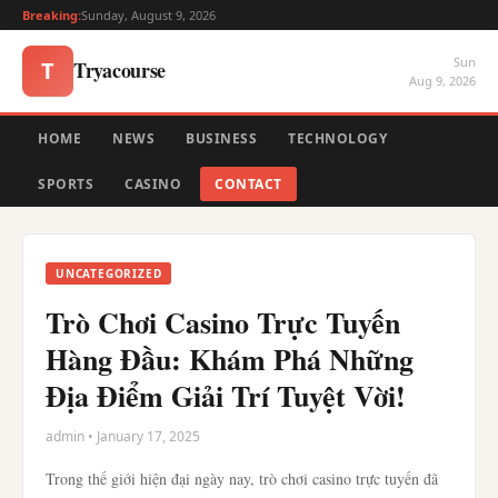
Breaking:
Sunday, August 9, 2026
Sun
Tryacourse
T
Aug 9, 2026
HOME
NEWS
BUSINESS
TECHNOLOGY
SPORTS
CASINO
CONTACT
UNCATEGORIZED
Trò Chơi Casino Trực Tuyến
Hàng Đầu: Khám Phá Những
Địa Điểm Giải Trí Tuyệt Vời!
admin • January 17, 2025
Trong thế giới hiện đại ngày nay, trò chơi casino trực tuyến đã