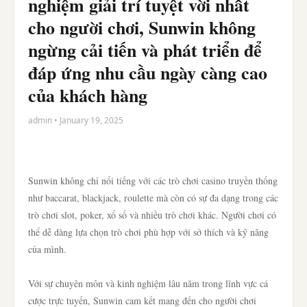
nghiệm giải trí tuyệt vời nhất
cho người chơi, Sunwin không
ngừng cải tiến và phát triển để
đáp ứng nhu cầu ngày càng cao
của khách hàng
admin • January 19, 2025
Sunwin không chỉ nổi tiếng với các trò chơi casino truyền thống
như baccarat, blackjack, roulette mà còn có sự đa dạng trong các
trò chơi slot, poker, xổ số và nhiều trò chơi khác. Người chơi có
thể dễ dàng lựa chọn trò chơi phù hợp với sở thích và kỹ năng
của mình.
Với sự chuyên môn và kinh nghiệm lâu năm trong lĩnh vực cá
cược trực tuyến, Sunwin cam kết mang đến cho người chơi