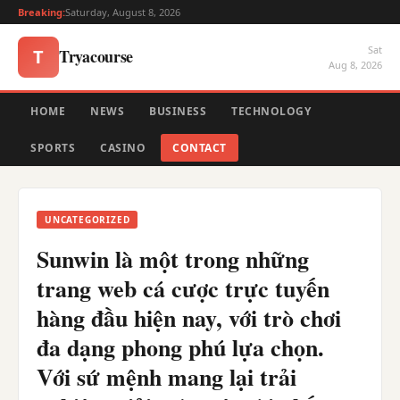
Breaking:
Saturday, August 8, 2026
Sat
Tryacourse
T
Aug 8, 2026
HOME
NEWS
BUSINESS
TECHNOLOGY
SPORTS
CASINO
CONTACT
UNCATEGORIZED
Sunwin là một trong những
trang web cá cược trực tuyến
hàng đầu hiện nay, với trò chơi
đa dạng phong phú lựa chọn.
Với sứ mệnh mang lại trải