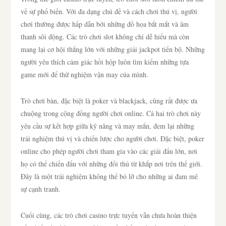
về sự phổ biến. Với đa dạng chủ đề và cách chơi thú vị, người
chơi thường được hấp dẫn bởi những đồ họa bắt mắt và âm
thanh sôi động. Các trò chơi slot không chỉ dễ hiểu mà còn
mang lại cơ hội thắng lớn với những giải jackpot tiến bộ. Những
người yêu thích cảm giác hồi hộp luôn tìm kiếm những tựa
game mới để thử nghiệm vận may của mình.
Trò chơi bàn, đặc biệt là poker và blackjack, cũng rất được ưa
chuộng trong cộng đồng người chơi online. Cả hai trò chơi này
yêu cầu sự kết hợp giữa kỹ năng và may mắn, đem lại những
trải nghiệm thú vị và chiến lược cho người chơi. Đặc biệt, poker
online cho phép người chơi tham gia vào các giải đấu lớn, nơi
họ có thể chiến đấu với những đối thủ từ khắp nơi trên thế giới.
Đây là một trải nghiệm không thể bỏ lỡ cho những ai đam mê
sự cạnh tranh.
Cuối cùng, các trò chơi casino trực tuyến vẫn chưa hoàn thiện