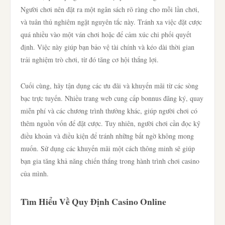
Người chơi nên đặt ra một ngân sách rõ ràng cho mỗi lần chơi,
và tuân thủ nghiêm ngặt nguyên tắc này. Tránh xa việc đặt cược
quá nhiều vào một ván chơi hoặc để cảm xúc chi phối quyết
định. Việc này giúp bạn bảo vệ tài chính và kéo dài thời gian
trải nghiệm trò chơi, từ đó tăng cơ hội thắng lợi.
Cuối cùng, hãy tận dụng các ưu đãi và khuyến mãi từ các sòng
bạc trực tuyến. Nhiều trang web cung cấp bonnus đăng ký, quay
miễn phí và các chương trình thưởng khác, giúp người chơi có
thêm nguồn vốn để đặt cược. Tuy nhiên, người chơi cần đọc kỹ
điều khoản và điều kiện để tránh những bất ngờ không mong
muốn. Sử dụng các khuyến mãi một cách thông minh sẽ giúp
bạn gia tăng khả năng chiến thắng trong hành trình chơi casino
của mình.
Tìm Hiểu Về Quy Định Casino Online