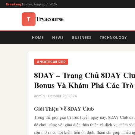
Breaking:
Friday, August 7, 2026
Tryacourse
T
HOME
NEWS
BUSINESS
TECHNOLOGY
UNCATEGORIZED
8DAY – Trang Chủ 8DAY Clu
Bonus Và Khám Phá Các Trò
admin • October 26, 2024
Giới Thiệu Về 8DAY Club
Trong thế giới giải trí trực tuyến ngày nay, 8DAY Club đã 
dễ chơi, cùng với giao diện thân thiện và dịch vụ chăm só
còn mở ra cơ hội kiếm tiền ổn định, thậm chí giúp nhiều n