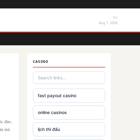
Fri
Aug 7, 2026
CASINO
fast payout casino
online casinos
ộc đáo,
iãn mà
lịch thi đấu