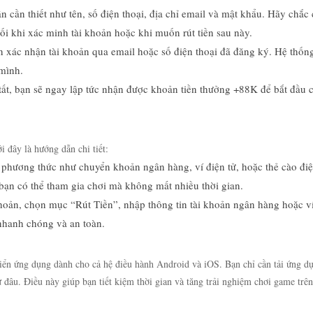
n cần thiết như tên, số điện thoại, địa chỉ email và mật khẩu. Hãy chắc
rối khi xác minh tài khoản hoặc khi muốn rút tiền sau này.
ần xác nhận tài khoản qua email hoặc số điện thoại đã đăng ký. Hệ thốn
 mình.
ất, bạn sẽ ngay lập tức nhận được khoản tiền thưởng +88K để bắt đầu 
i đây là hướng dẫn chi tiết:
u phương thức như chuyển khoản ngân hàng, ví điện tử, hoặc thẻ cào đi
p bạn có thể tham gia chơi mà không mất nhiều thời gian.
 khoản, chọn mục “Rút Tiền”, nhập thông tin tài khoản ngân hàng hoặc v
ý nhanh chóng và an toàn.
riển ứng dụng dành cho cả hệ điều hành Android và iOS. Bạn chỉ cần tải ứng d
cứ đâu. Điều này giúp bạn tiết kiệm thời gian và tăng trải nghiệm chơi game trên