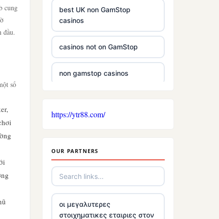
ub cung
best UK non GamStop
hờ
casinos
n đầu.
casinos not on GamStop
non gamstop casinos
một số
slots not on GamStop
er,
https://ytr88.com/
chơi
new casinos not on GamStop
ường
OUR PARTNERS
casino sites
ới
ởng
non gamstop casino uk
hũ
οι μεγαλυτερες
5 deposit casino not on
στοιχηματικες εταιριες στον
GamStop