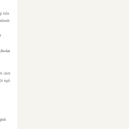
svensk casino
nya casino utan svensk licens
p tiền
 nhanh
casino utan spelpaus
bästa nätcasino
p
online casino
canadian online casinos
 khoản
casino utan svensk licens
canadian online casinos
utländska casino
online casinos
ời chơi
đội ngũ
casino utan svensk licens
online casinos
svensk casino
online casino
casino utan spelpaus
online casino norge
quá