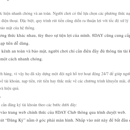
c hiện nhanh chóng và an toàn. Người chơi có thể lựa chọn các phương thức nạ
iện thoại. Đặc biệt, quy trình rút tiền cũng diễn ra thuận lợi với tốc độ xử lý
bảo mật của hệ thống.
ơng thức khác nhau, tùy theo sự tiện lợi của mình. 8DAY cũng cung cấ
nạp tiền dễ dàng.
 kênh an toàn và bảo mật, người chơi chỉ cần điền đầy đủ thông tin tài
c một cách nhanh chóng.
h hàng, vì vậy họ đã xây dựng một đội ngũ hỗ trợ hoạt động 24/7 để giúp ngư
về tài khoản, nạp tiền, rút tiền hay thắc mắc về các chương trình khuyến mãi, 
và hiệu quả.
b
 cần đăng ký tài khoản theo các bước dưới đây:
p vào trang web chính thức của 8DAY Club thông qua trình duyệt web.
nút “Đăng Ký” nằm ở góc phải màn hình. Nhấp vào nút này để bắt đầu 