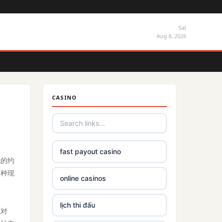
Sat
Aug 8, 2026
CASINO
fast payout casino
统的约
一种现
online casinos
lịch thi đấu
找对