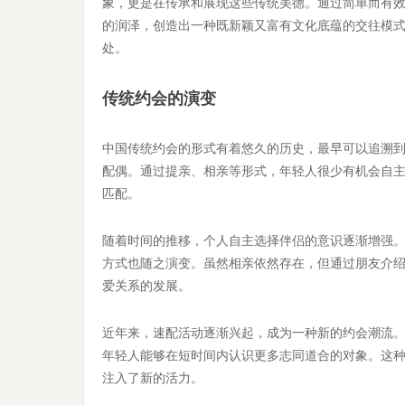
象，更是在传承和展现这些传统美德。通过简单而有
的润泽，创造出一种既新颖又富有文化底蕴的交往模
处。
传统约会的演变
中国传统约会的形式有着悠久的历史，最早可以追溯
配偶。通过提亲、相亲等形式，年轻人很少有机会自
匹配。
随着时间的推移，个人自主选择伴侣的意识逐渐增强
方式也随之演变。虽然相亲依然存在，但通过朋友介
爱关系的发展。
近年来，速配活动逐渐兴起，成为一种新的约会潮流
年轻人能够在短时间内认识更多志同道合的对象。这
注入了新的活力。