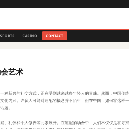
SPORTS
CASINO
CONTACT
约会艺术
为一种新兴的社交方式，正在受到越来越多年轻人的青睐。然而，中国传
和文化内涵。许多人可能对速配的概念并不陌生，但在中国，如何将这样
的话题。
家庭、礼仪和个人修养等元素展开。在速配的场合中，人们不仅仅是在寻