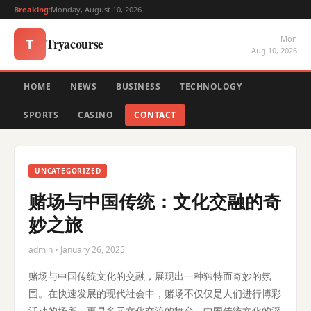
Breaking:
Monday, August 10, 2026
Mon
Tryacourse
T
Aug 10, 2026
HOME
NEWS
BUSINESS
TECHNOLOGY
SPORTS
CASINO
CONTACT
UNCATEGORIZED
赌场与中国传统：文化交融的奇
妙之旅
admin • January 26, 2025
赌场与中国传统文化的交融，展现出一种独特而奇妙的氛
围。在快速发展的现代社会中，赌场不仅仅是人们进行博彩
活动的场所，更是多元文化交流的舞台。中国传统文化的深